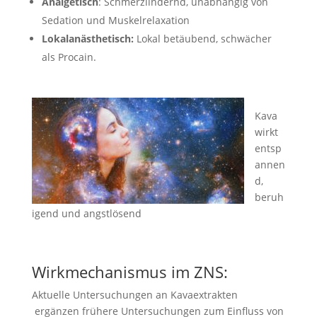
Analgetisch
: Schmerzlindernd, unabhängig von
Sedation und Muskelrelaxation
Lokalanästhetisch:
Lokal betäubend, schwächer
als Procain.
Kava
wirkt
entsp
annen
d,
beruh
igend und angstlösend
Wirkmechanismus im ZNS:
Aktuelle Untersuchungen an Kavaextrakten
ergänzen frühere Untersuchungen zum Einfluss von