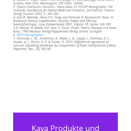
London, New York, Washington, CRC Press (2004)
3. Piperis methystici rhizoma – Kava–Kava. In: ESCOP Monographs: The
Scientific Foundation for Herbal Medicinal Products, 2nd Edition. Thieme-
Verlag Stuttart 2003, S. 365-382
4. Gail B. Mahady, Harry H.S. Fong und Norman R. Farnsworth: Kava. In:
Botanical Dietary Supplements: Quality, Safety and Efficacy.
Swets&Zeitlinger, Lisse (Niederlande) 2001, Kapitel 18, Seiten 169-180
5.R. Hänsel, H. Woelk, H-P. Volz, V. Faust: Praxis Thema Therapie mit Kava-
Kava, 1999 Aesopus Verlag/Hippokrates Verlag GmbH, Stuttgart
6.
WHO Monographie
7. Shimoda, L. M., Showman, A., Baker, J. D., Lange, I., Koomoa, D. L.,
Stokes, A. J., Borris, R. P. & Turner, H. 2015. Differential regulation of
calcium signalling pathways by components of Piper methysticum (‚Awa).
Phytother. Res., 29
,
582-90.
Kava Produkte und