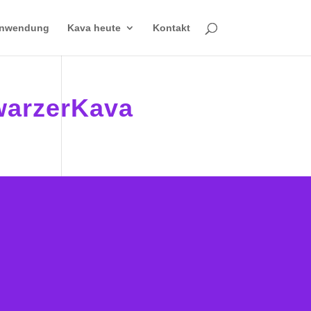
Anwendung
Kava heute
Kontakt
warzerKava