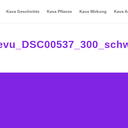
Kava Geschichte
Kava Pflanze
Kava Wirkung
Kava 
_Levu_DSC00537_300_sch