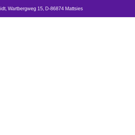
idt, Wartbergweg 15, D-86874 Mattsies